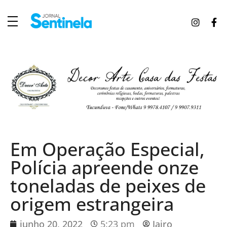
J
ornal Sentinela
Fique atualizado com as notícias de Tucunduva, Tuparendi, Novo Machado e Porto Mauá.
Em Operação Especial,
Polícia apreende onze
toneladas de peixes de
origem estrangeira
junho 20, 2022
5:23 pm
Jairo