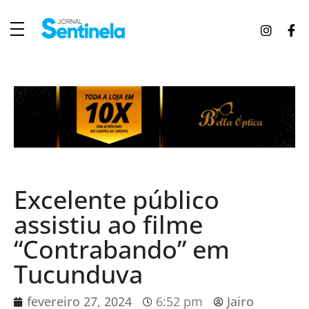
J
ornal Sentinela
Fique atualizado com as notícias de Tucunduva, Tuparendi, Novo Machado e Porto Mauá.
Excelente público
assistiu ao filme
“Contrabando” em
Tucunduva
fevereiro 27, 2024
6:52 pm
Jairo