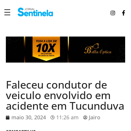
J
ornal Sentinela
Fique atualizado com as notícias de Tucunduva, Tuparendi, Novo Machado e Porto Mauá.
Faleceu condutor de
veiculo envolvido em
acidente em Tucunduva
maio 30, 2024
11:26 am
Jairo