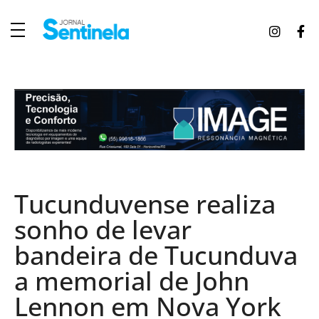
J
ornal Sentinela
Fique atualizado com as notícias de Tucunduva, Tuparendi, Novo Machado e Porto Mauá.
Tucunduvense realiza
sonho de levar
bandeira de Tucunduva
a memorial de John
Lennon em Nova York