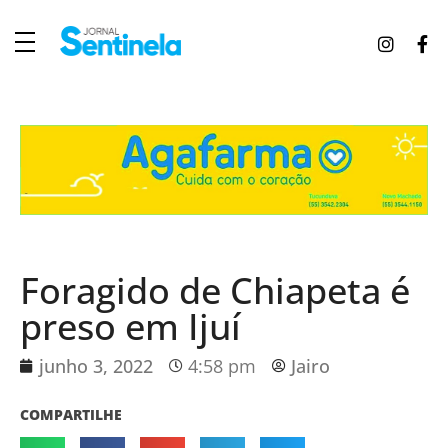
J
ornal Sentinela
Fique atualizado com as notícias de Tucunduva, Tuparendi, Novo Machado e Porto Mauá.
Foragido de Chiapeta é
preso em Ijuí
junho 3, 2022
4:58 pm
Jairo
COMPARTILHE