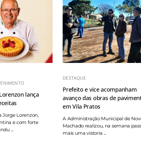
DESTAQUE
TENIMENTO
Prefeito e vice acompanham
 Lorenzon lança
avanço das obras de pavimen
eceitas
em Vila Pratos
a Jorge Lorenzon,
A Administração Municipal de Nov
ntina e com forte
Machado realizou, na semana pas
du ...
mais uma vistoria ...