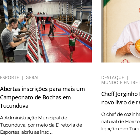
ESPORTE
GERAL
DESTAQUE
MUNDO E ENTRE
Abertas inscrições para mais um
Cheff Jorginho
Campeonato de Bochas em
novo livro de r
Tucunduva
O chef de cozinh
A Administração Municipal de
natural de Horizo
Tucunduva, por meio da Diretoria de
ligação com Tucun
Esportes, abriu as insc ...