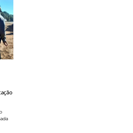
tação
o
sada