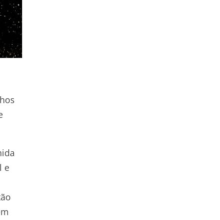
lhos
e
hida
l e
tão
 em