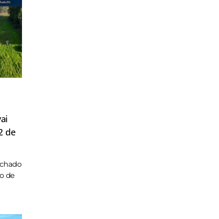
ai
2 de
achado
ho de