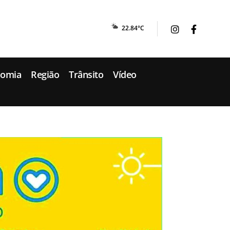
22.84°C
nomia
Região
Trânsito
Vídeo