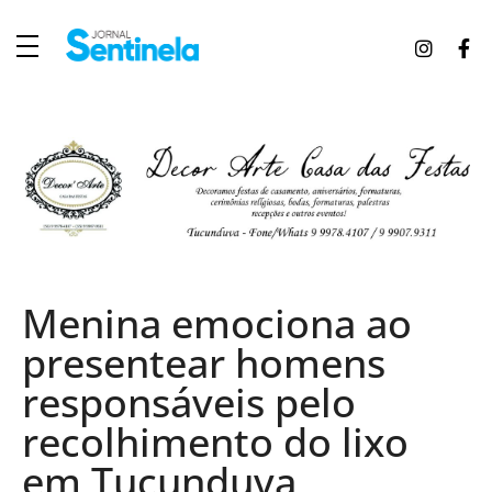
J
ornal Sentinela
Fique atualizado com as notícias de Tucunduva, Tuparendi, Novo Machado e Porto Mauá.
Menina emociona ao
presentear homens
responsáveis pelo
recolhimento do lixo
em Tucunduva