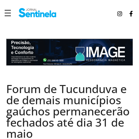
J
ornal Sentinela
Fique atualizado com as notícias de Tucunduva, Tuparendi, Novo Machado e Porto Mauá.
Forum de Tucunduva e
de demais municípios
gaúchos permanecerão
fechados até dia 31 de
maio