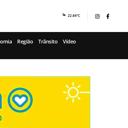
22.84°C
nomia
Região
Trânsito
Vídeo