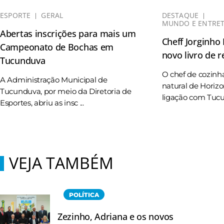
ESPORTE
GERAL
DESTAQUE
MUNDO E ENTRE
Abertas inscrições para mais um
Cheff Jorginho
Campeonato de Bochas em
novo livro de r
Tucunduva
O chef de cozinh
A Administração Municipal de
natural de Horizo
Tucunduva, por meio da Diretoria de
ligação com Tucun
Esportes, abriu as insc ...
VEJA TAMBÉM
POLÍTICA
Zezinho, Adriana e os novos