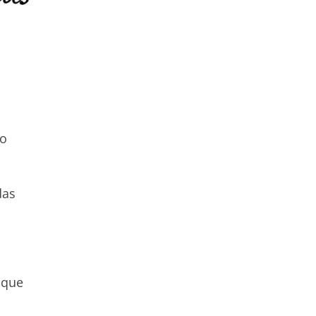
ro
das
 que