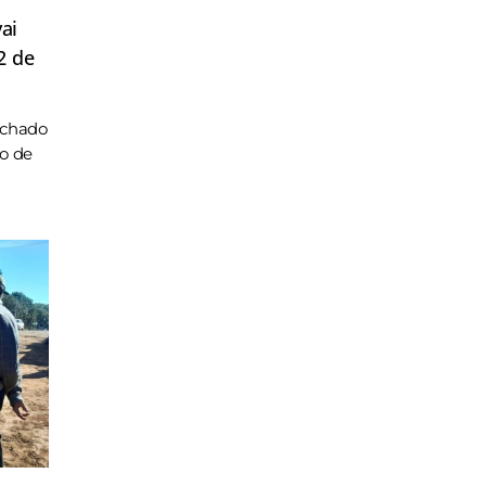
ai
2 de
achado
ho de