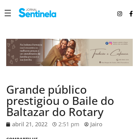
J
ornal Sentinela
Fique atualizado com as notícias de Tucunduva, Tuparendi, Novo Machado e Porto Mauá.
Grande público
prestigiou o Baile do
Baltazar do Rotary
abril 21, 2022
2:51 pm
Jairo