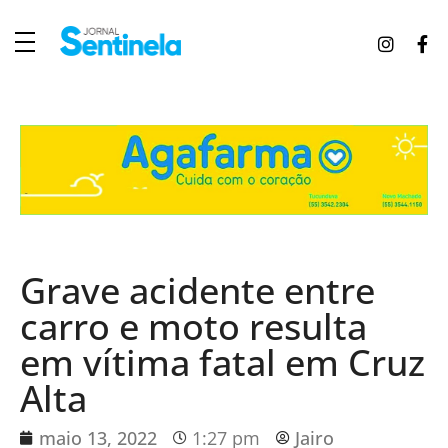
J
ornal Sentinela
Fique atualizado com as notícias de Tucunduva, Tuparendi, Novo Machado e Porto Mauá.
Grave acidente entre
carro e moto resulta
em vítima fatal em Cruz
Alta
maio 13, 2022
1:27 pm
Jairo