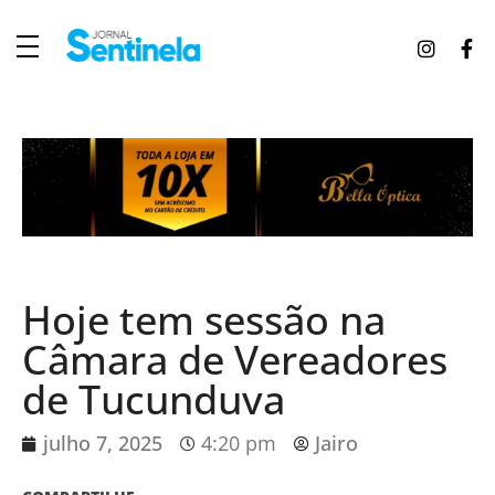
J
ornal Sentinela
Fique atualizado com as notícias de Tucunduva, Tuparendi, Novo Machado e Porto Mauá.
Hoje tem sessão na
Câmara de Vereadores
de Tucunduva
julho 7, 2025
4:20 pm
Jairo