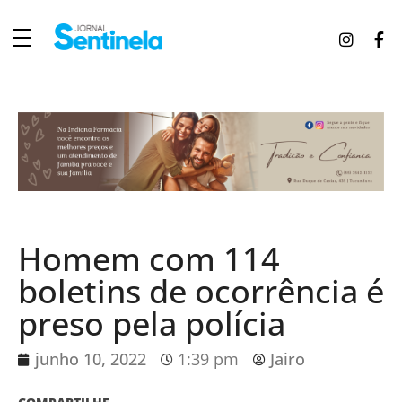
J
ornal Sentinela
Fique atualizado com as notícias de Tucunduva, Tuparendi, Novo Machado e Porto Mauá.
Homem com 114
boletins de ocorrência é
preso pela polícia
junho 10, 2022
1:39 pm
Jairo