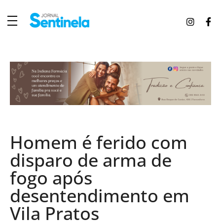
J
ornal Sentinela
Fique atualizado com as notícias de Tucunduva, Tuparendi, Novo Machado e Porto Mauá.
Homem é ferido com
disparo de arma de
fogo após
desentendimento em
Vila Pratos