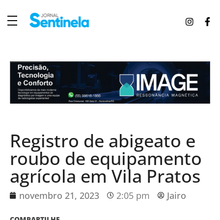
J
ornal Sentinela
Fique atualizado com as notícias de Tucunduva, Tuparendi, Novo Machado e Porto Mauá.
Registro de abigeato e
roubo de equipamento
agrícola em Vila Pratos
novembro 21, 2023
2:05 pm
Jairo
COMPARTILHE