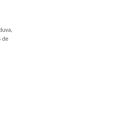
duva,
5 de