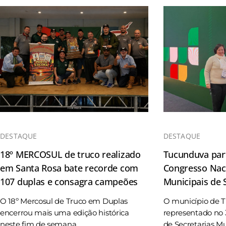
DESTAQUE
DESTAQUE
18º MERCOSUL de truco realizado
Tucunduva part
em Santa Rosa bate recorde com
Congresso Naci
107 duplas e consagra campeões
Municipais de
O 18º Mercosul de Truco em Duplas
O município de 
encerrou mais uma edição histórica
representado no 
neste fim de semana, ...
de Secretarias Mun