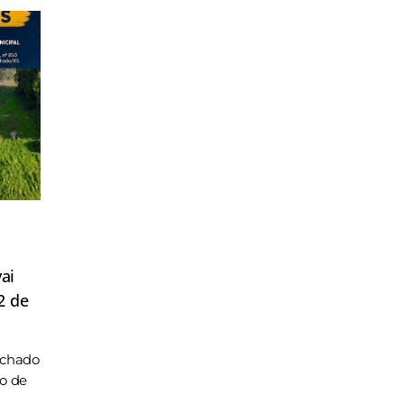
ai
2 de
achado
ho de