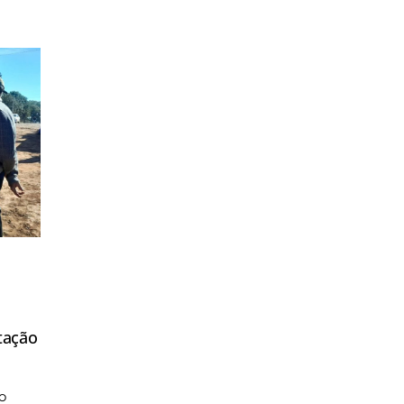
tação
o