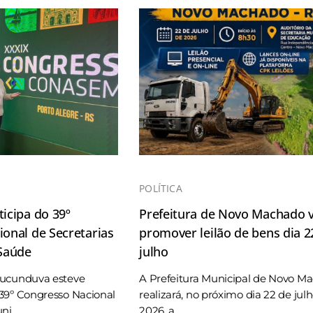
POLÍTICA
icipa do 39º
Prefeitura de Novo Machado v
onal de Secretarias
promover leilão de bens dia 2
 Saúde
julho
Tucunduva esteve
A Prefeitura Municipal de Novo M
39º Congresso Nacional
realizará, no próximo dia 22 de jul
i ...
2026, a ...