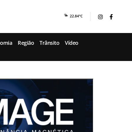
22.84°C
nomia
Região
Trânsito
Vídeo