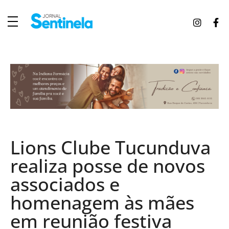
J
ornal Sentinela
Fique atualizado com as notícias de Tucunduva, Tuparendi, Novo Machado e Porto Mauá.
Lions Clube Tucunduva
realiza posse de novos
associados e
homenagem às mães
em reunião festiva