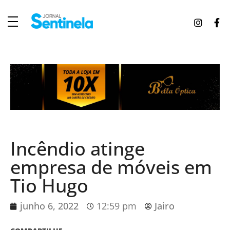
J
ornal Sentinela
Fique atualizado com as notícias de Tucunduva, Tuparendi, Novo Machado e Porto Mauá.
Incêndio atinge
empresa de móveis em
Tio Hugo
junho 6, 2022
12:59 pm
Jairo