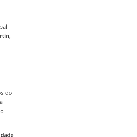
pal
rtin
,
os do
na
to
idade