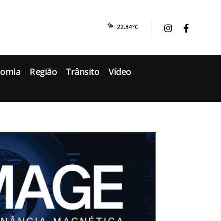
22.84°C
nomia
Região
Trânsito
Vídeo