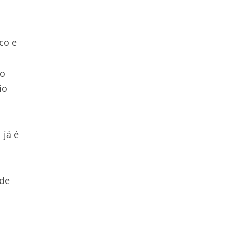
co e
no
io
 já é
nde