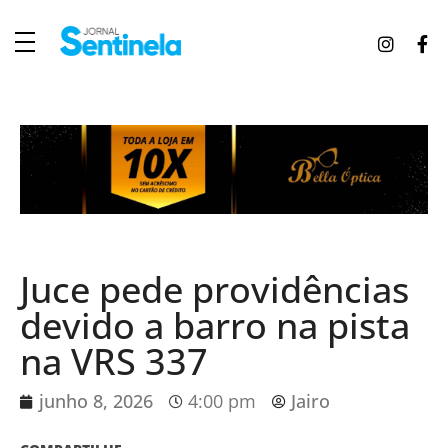
J
ornal Sentinela
Fique atualizado com as notícias de Tucunduva, Tuparendi, Novo Machado e Porto Mauá.
Juce pede providências
devido a barro na pista
na VRS 337
junho 8, 2026
4:00 pm
Jairo