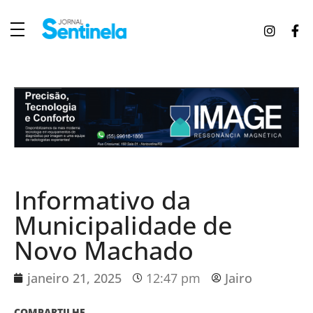
J
ornal Sentinela
Fique atualizado com as notícias de Tucunduva, Tuparendi, Novo Machado e Porto Mauá.
Informativo da
Municipalidade de
Novo Machado
janeiro 21, 2025
12:47 pm
Jairo
COMPARTILHE