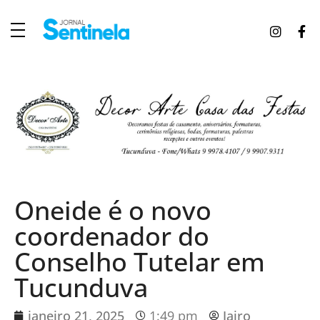
J
ornal Sentinela
Fique atualizado com as notícias de Tucunduva, Tuparendi, Novo Machado e Porto Mauá.
Oneide é o novo
coordenador do
Conselho Tutelar em
Tucunduva
janeiro 21, 2025
1:49 pm
Jairo