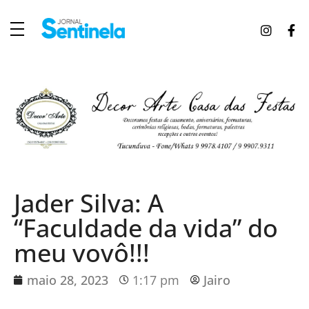
J
ornal Sentinela
Fique atualizado com as notícias de Tucunduva, Tuparendi, Novo Machado e Porto Mauá.
Jader Silva: A
“Faculdade da vida” do
meu vovô!!!
maio 28, 2023
1:17 pm
Jairo