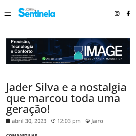
J
ornal Sentinela
Fique atualizado com as notícias de Tucunduva, Tuparendi, Novo Machado e Porto Mauá.
Jader Silva e a nostalgia
que marcou toda uma
geração!
abril 30, 2023
12:03 pm
Jairo
COMPARTILHE