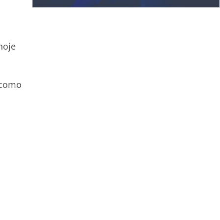
hoje
o como