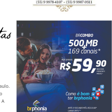
aulo.
 o
. A