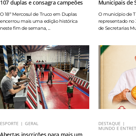
107 duplas e consagra campeões
Municipais de
O 18º Mercosul de Truco em Duplas
O município de 
encerrou mais uma edição histórica
representado no 
neste fim de semana, ...
de Secretarias Mun
ESPORTE
GERAL
DESTAQUE
MUNDO E ENTRE
Abertas inscrições para mais um