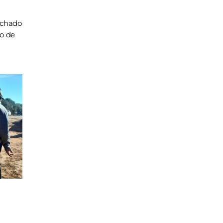
achado
ho de