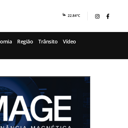
22.84°C
nomia
Região
Trânsito
Vídeo