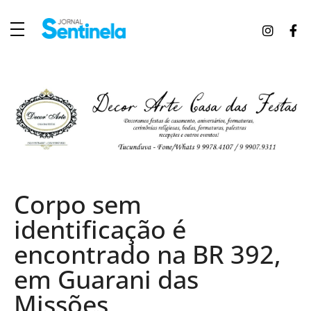
J
ornal Sentinela
Fique atualizado com as notícias de Tucunduva, Tuparendi, Novo Machado e Porto Mauá.
Corpo sem
identificação é
encontrado na BR 392,
em Guarani das
Missões