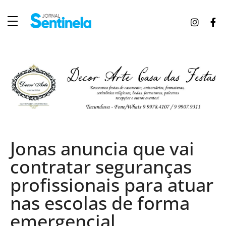
J
ornal Sentinela
Fique atualizado com as notícias de Tucunduva, Tuparendi, Novo Machado e Porto Mauá.
Jonas anuncia que vai
contratar seguranças
profissionais para atuar
nas escolas de forma
emergencial