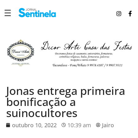
J
ornal Sentinela
Fique atualizado com as notícias de Tucunduva, Tuparendi, Novo Machado e Porto Mauá.
Jonas entrega primeira
bonificação a
suinocultores
outubro 10, 2022
10:39 am
Jairo