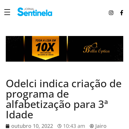
J
ornal Sentinela
Fique atualizado com as notícias de Tucunduva, Tuparendi, Novo Machado e Porto Mauá.
Odelci indica criação de
programa de
alfabetização para 3ª
Idade
outubro 10, 2022
10:43 am
Jairo