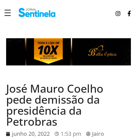
J
ornal Sentinela
Fique atualizado com as notícias de Tucunduva, Tuparendi, Novo Machado e Porto Mauá.
José Mauro Coelho
pede demissão da
presidência da
Petrobras
junho 20, 2022
1:53 pm
Jairo