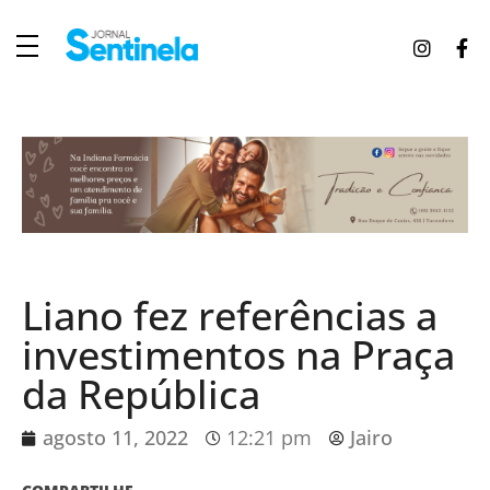
J
ornal Sentinela
Fique atualizado com as notícias de Tucunduva, Tuparendi, Novo Machado e Porto Mauá.
Liano fez referências a
investimentos na Praça
da República
agosto 11, 2022
12:21 pm
Jairo