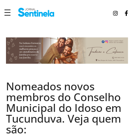
J
ornal Sentinela
Fique atualizado com as notícias de Tucunduva, Tuparendi, Novo Machado e Porto Mauá.
Nomeados novos
membros do Conselho
Municipal do Idoso em
Tucunduva. Veja quem
são: