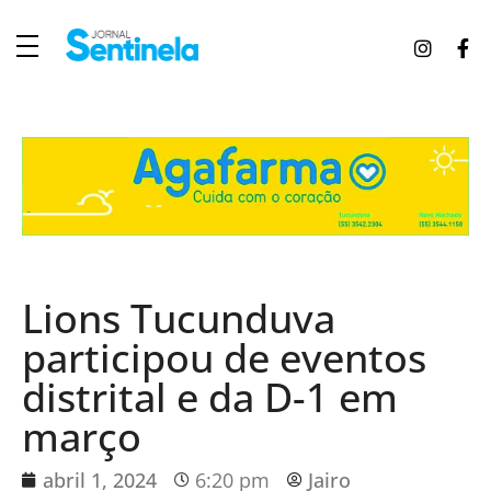
J
ornal Sentinela
Fique atualizado com as notícias de Tucunduva, Tuparendi, Novo Machado e Porto Mauá.
Lions Tucunduva
participou de eventos
distrital e da D-1 em
março
abril 1, 2024
6:20 pm
Jairo