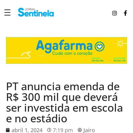
J
ornal Sentinela
Fique atualizado com as notícias de Tucunduva, Tuparendi, Novo Machado e Porto Mauá.
PT anuncia emenda de
R$ 300 mil que deverá
ser investida em escola
e no estádio
abril 1, 2024
7:19 pm
Jairo