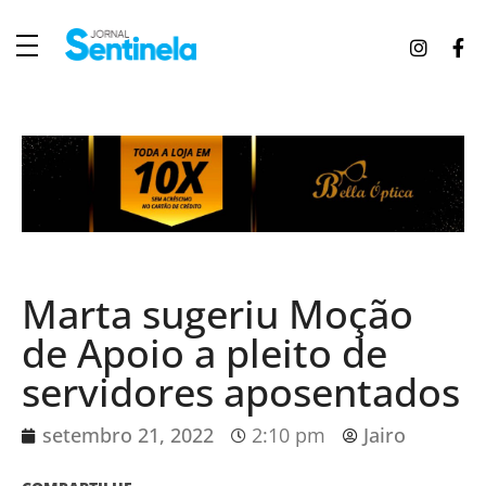
J
ornal Sentinela
Fique atualizado com as notícias de Tucunduva, Tuparendi, Novo Machado e Porto Mauá.
Marta sugeriu Moção
de Apoio a pleito de
servidores aposentados
setembro 21, 2022
2:10 pm
Jairo