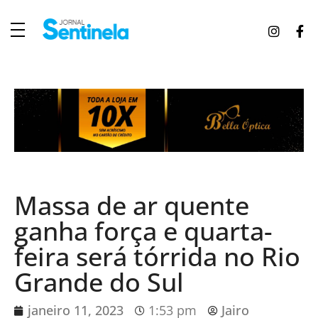
J
ornal Sentinela
Fique atualizado com as notícias de Tucunduva, Tuparendi, Novo Machado e Porto Mauá.
Massa de ar quente
ganha força e quarta-
feira será tórrida no Rio
Grande do Sul
janeiro 11, 2023
1:53 pm
Jairo