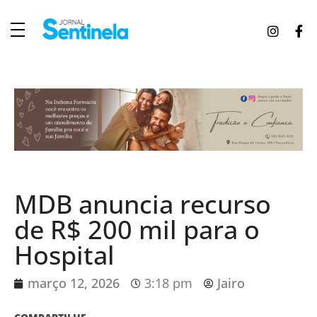
J
ornal Sentinela
Fique atualizado com as notícias de Tucunduva, Tuparendi, Novo Machado e Porto Mauá.
MDB anuncia recurso
de R$ 200 mil para o
Hospital
março 12, 2026
3:18 pm
Jairo