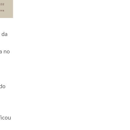
 da
a no
 do
ficou