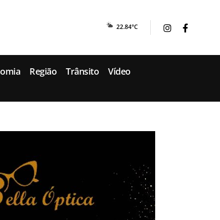
22.84°C
nomia
Região
Trânsito
Vídeo