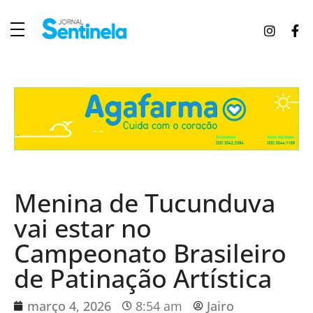
J
ornal Sentinela
Fique atualizado com as notícias de Tucunduva, Tuparendi, Novo Machado e Porto Mauá.
Menina de Tucunduva
vai estar no
Campeonato Brasileiro
de Patinação Artística
março 4, 2026
8:54 am
Jairo