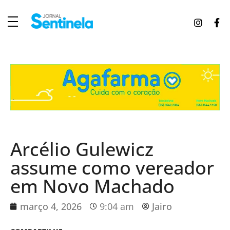
J
ornal Sentinela
Fique atualizado com as notícias de Tucunduva, Tuparendi, Novo Machado e Porto Mauá.
Arcélio Gulewicz
assume como vereador
em Novo Machado
março 4, 2026
9:04 am
Jairo