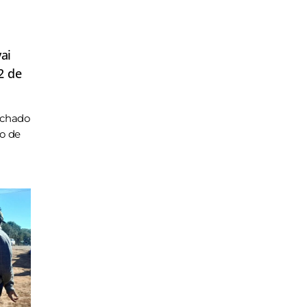
ai
2 de
achado
ho de