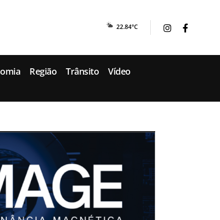
22.84°C
nomia
Região
Trânsito
Vídeo