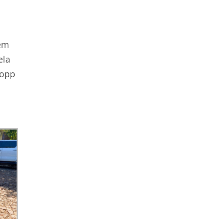
 em
ela
hopp