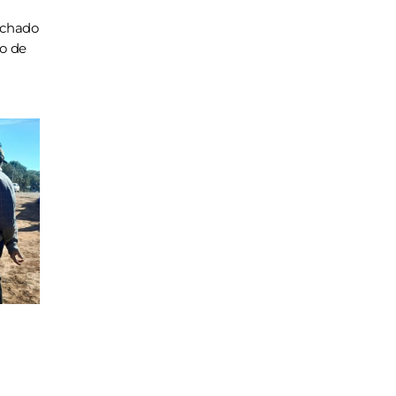
achado
ho de