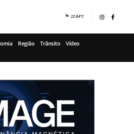
22.84°C
nomia
Região
Trânsito
Vídeo