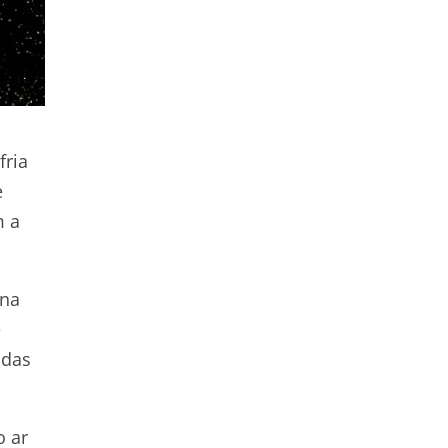
fria
e
m a
 na
e
adas
o ar