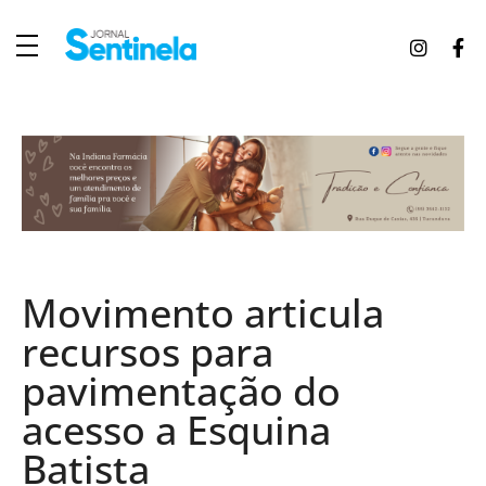
J
ornal Sentinela
Fique atualizado com as notícias de Tucunduva, Tuparendi, Novo Machado e Porto Mauá.
Movimento articula
recursos para
pavimentação do
acesso a Esquina
Batista