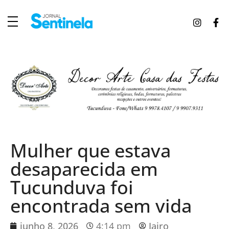
J
ornal Sentinela
Fique atualizado com as notícias de Tucunduva, Tuparendi, Novo Machado e Porto Mauá.
Mulher que estava
desaparecida em
Tucunduva foi
encontrada sem vida
junho 8, 2026
4:14 pm
Jairo