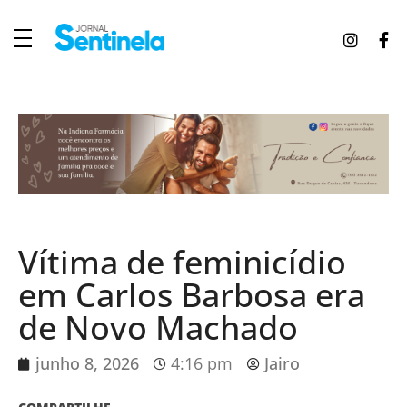
J
ornal Sentinela
Fique atualizado com as notícias de Tucunduva, Tuparendi, Novo Machado e Porto Mauá.
Vítima de feminicídio
em Carlos Barbosa era
de Novo Machado
junho 8, 2026
4:16 pm
Jairo