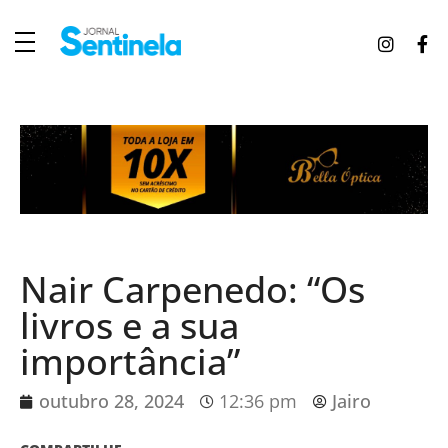
J
ornal Sentinela
Fique atualizado com as notícias de Tucunduva, Tuparendi, Novo Machado e Porto Mauá.
Nair Carpenedo: “Os
livros e a sua
importância”
outubro 28, 2024
12:36 pm
Jairo