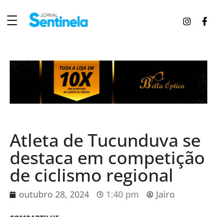
J
ornal Sentinela
Fique atualizado com as notícias de Tucunduva, Tuparendi, Novo Machado e Porto Mauá.
Atleta de Tucunduva se
destaca em competição
de ciclismo regional
outubro 28, 2024
1:40 pm
Jairo