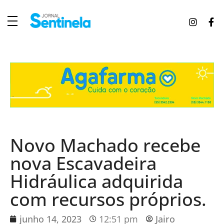
J
ornal Sentinela
Fique atualizado com as notícias de Tucunduva, Tuparendi, Novo Machado e Porto Mauá.
Novo Machado recebe
nova Escavadeira
Hidráulica adquirida
com recursos próprios.
junho 14, 2023
12:51 pm
Jairo