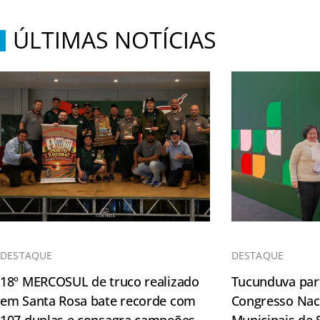
ÚLTIMAS NOTÍCIAS
DESTAQUE
DESTAQUE
18º MERCOSUL de truco realizado
Tucunduva part
em Santa Rosa bate recorde com
Congresso Naci
107 duplas e consagra campeões
Municipais de