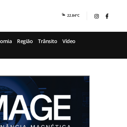
22.84°C
nomia
Região
Trânsito
Vídeo