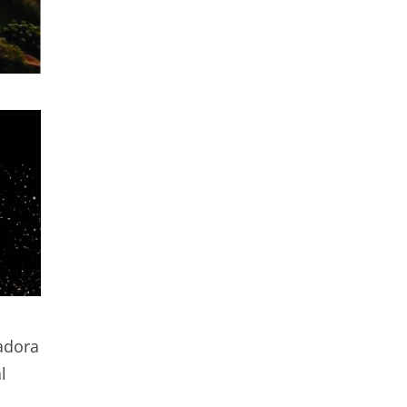
adora
l