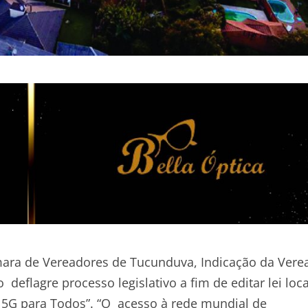
mara de Vereadores de Tucunduva, Indicação da Vere
deflagre processo legislativo a fim de editar lei loca
et 5G para Todos”. “O acesso à rede mundial de