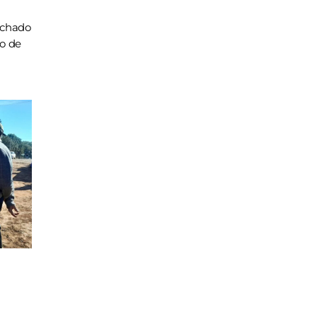
achado
ho de