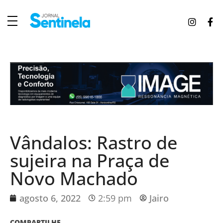
J
ornal Sentinela
Fique atualizado com as notícias de Tucunduva, Tuparendi, Novo Machado e Porto Mauá.
Vândalos: Rastro de
sujeira na Praça de
Novo Machado
agosto 6, 2022
2:59 pm
Jairo
COMPARTILHE